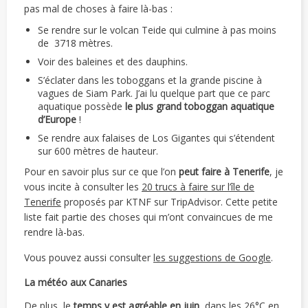
pas mal de choses à faire là-bas :
Se rendre sur le volcan Teide qui culmine à pas moins
de 3718 mètres.
Voir des baleines et des dauphins.
S’éclater dans les toboggans et la grande piscine à
vagues de Siam Park. J’ai lu quelque part que ce parc
aquatique possède
le plus grand toboggan aquatique
d’Europe
!
Se rendre aux falaises de Los Gigantes qui s’étendent
sur 600 mètres de hauteur.
Pour en savoir plus sur ce que l’on
peut faire à Tenerife
, je
vous incite à consulter les
20 trucs à faire sur l’île de
Tenerife
proposés par KTNF sur TripAdvisor. Cette petite
liste fait partie des choses qui m’ont convaincues de me
rendre là-bas.
Vous pouvez aussi consulter
les suggestions de Google
.
La météo aux Canaries
De plus, le
temps y est agréable en juin
, dans les 26°C en