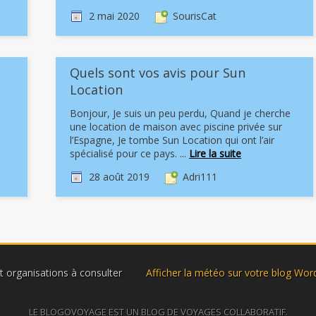
2 mai 2020
SourisCat
Quels sont vos avis pour Sun
Location
Bonjour, Je suis un peu perdu, Quand je cherche
une location de maison avec piscine privée sur
l’Espagne, Je tombe Sun Location qui ont l’air
spécialisé pour ce pays. ...
Lire la suite
28 août 2019
Adri111
et organisations à consulter
Afficher la météo sur votre blog Wor
LE BLOGOVOYAGE EST UN BLOG DE VOYAGES COLLABORATIF.