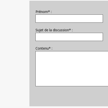
Prénom* :
Sujet de la discussion* :
Contenu* :