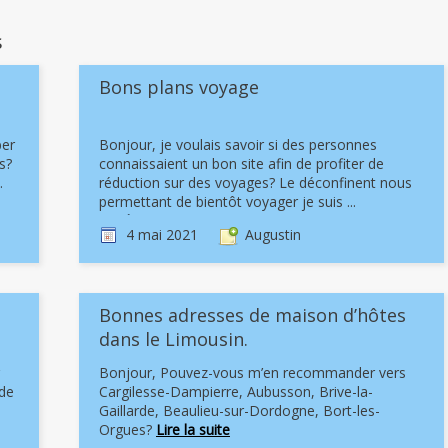
s
Bons plans voyage
ber
Bonjour, je voulais savoir si des personnes
s?
connaissaient un bon site afin de profiter de
.
réduction sur des voyages? Le déconfinent nous
permettant de bientôt voyager je suis ...
Lire la suite
4 mai 2021
Augustin
Bonnes adresses de maison d’hôtes
dans le Limousin.
Bonjour, Pouvez-vous m’en recommander vers
 de
Cargilesse-Dampierre, Aubusson, Brive-la-
Gaillarde, Beaulieu-sur-Dordogne, Bort-les-
Orgues?
Lire la suite