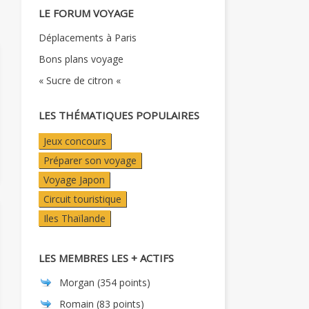
LE FORUM VOYAGE
Déplacements à Paris
Bons plans voyage
« Sucre de citron «
LES THÉMATIQUES POPULAIRES
Jeux concours
Préparer son voyage
Voyage Japon
Circuit touristique
Iles Thaïlande
LES MEMBRES LES + ACTIFS
Morgan
(354 points)
Romain
(83 points)