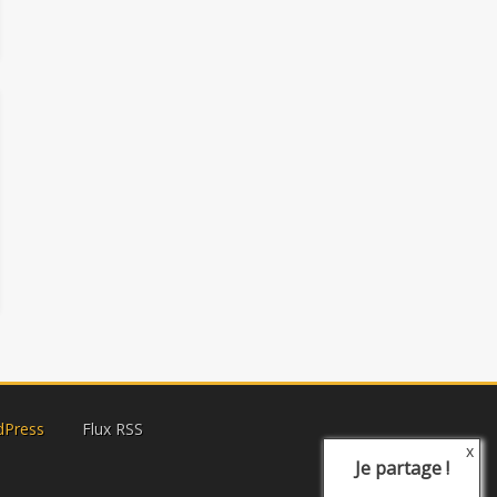
dPress
Flux RSS
x
Je partage !