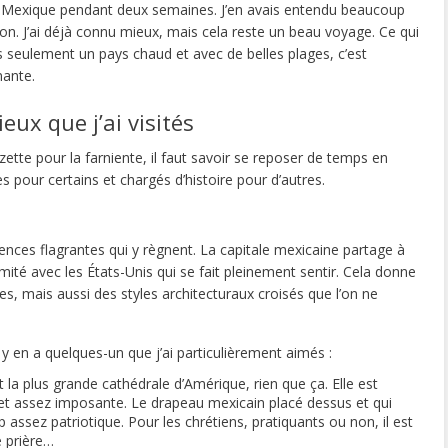
ée au Mexique pendant deux semaines. J’en avais entendu beaucoup
ion.
J’ai déjà connu mieux, mais cela reste un beau voyage. Ce qui
as seulement un pays chaud et avec de belles plages, c’est
nante.
eux que j’ai visités
zette pour la farniente, il faut savoir se reposer de temps en
s pour certains et chargés d’histoire pour d’autres.
uences flagrantes qui y règnent. La capitale mexicaine partage à
mité avec les États-Unis qui se fait pleinement sentir. Cela donne
s, mais aussi des styles architecturaux croisés que l’on ne
 il y en a quelques-un que j’ai particulièrement aimés :
t la plus grande cathédrale d’Amérique, rien que ça. Elle est
 et assez imposante. Le drapeau mexicain placé dessus et qui
p assez patriotique. Pour les chrétiens, pratiquants ou non, il est
ne prière…