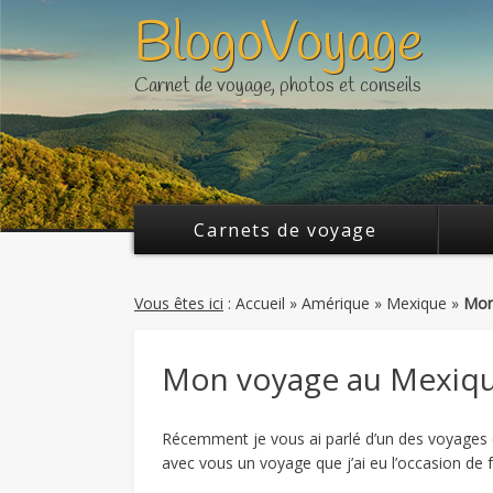
BlogoVoyage
Twitter
FaceBook
Carnet de voyage, photos et conseils
Carnets de voyage
Vous êtes ici
:
Accueil
»
Amérique
»
Mexique
»
Mon
Mon voyage au Mexique
Récemment je vous ai parlé d’un des voyages 
avec vous un voyage que j’ai eu l’occasion de f