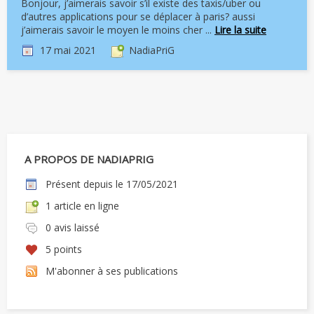
Bonjour, j’aimerais savoir s’il existe des taxis/uber ou
d’autres applications pour se déplacer à paris? aussi
j’aimerais savoir le moyen le moins cher ...
Lire la suite
17 mai 2021
NadiaPriG
A PROPOS DE NADIAPRIG
Présent depuis le 17/05/2021
1 article en ligne
0 avis laissé
5 points
M'abonner à ses publications