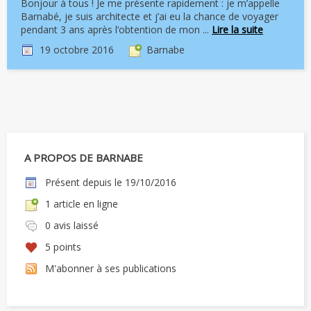
Bonjour à tous ! Je me présente rapidement : je m’appelle
Barnabé, je suis architecte et j’ai eu la chance de voyager
pendant 3 ans après l’obtention de mon ...
Lire la suite
19 octobre 2016
Barnabe
A PROPOS DE BARNABE
Présent depuis le 19/10/2016
1 article en ligne
0 avis laissé
5 points
M'abonner à ses publications